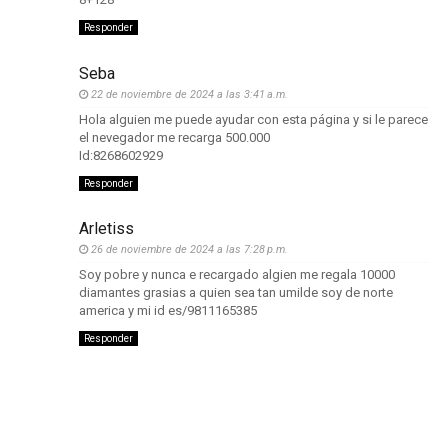
Responder
Seba
22 de noviembre de 2024 a las 3:41 a.m.
Hola alguien me puede ayudar con esta página y si le parece
el nevegador me recarga 500.000
Id:8268602929
Responder
Arletiss
26 de noviembre de 2024 a las 7:28 p.m.
Soy pobre y nunca e recargado algien me regala 10000
diamantes grasias a quien sea tan umilde soy de norte
america y mi id es/9811165385
Responder