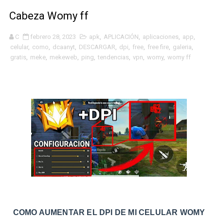
Cabeza Womy ff
C
febrero 28, 2023
apk
,
APLICACIÓN
,
aplicaciones
,
app
,
celular
,
como
,
dcaanyt
,
DESCARGAR
,
dpi
,
free
,
free fire
,
galeria
,
gratis
,
meke
,
mekeweb
,
ping
,
tendencias
,
vpn
,
womy
,
womy ff
COMO AUMENTAR EL DPI DE MI CELULAR WOMY