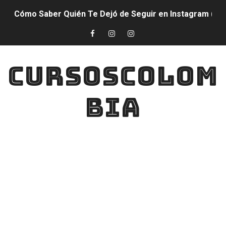
Cómo Saber Quién Te Dejó de Seguir en Instagram (M
¡¡COMO GANAR MUCHOS Diamantes Con Esta Nueva F
QUE ES SON LOS GENERADORES DE SKINS PARA COMO 
CURSOSCOLOM
GANA DIAMANTES SORTEO PARTICIPA POR MUCHOS DI
BIA
DESCARGA ESTA APP Logra AUMENTAR EL DPI DE TU CE
DIAMANTES GRATIS Así podrás conseguir hasta 5000 D
Descarga Ya!! YA NO SE TE SUBIRÁ MAS EL PING PARA
DESCARGA YA!! CON ESTA APLICACIÓN PODRÁS AUMEN
CÓDIGOS GRATIS Para Free Fire - Todos Los Códigos 
POR FIN DESCARGA YA!! LA MEJOR Sensibilidad Para FR