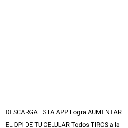
APPS DE TECLADOS LED NEON MAS UTILIZADAS CELU
ELIMINA OBJETOS Y SUJETOS INDESEADOS DE TUS FO
APP PARA VER RESULTADOS DEPORTIVOS EN VIVO DE
WiFi Map 2026: Encuentra WiFi Gratis y Ahorra Datos M
Guía 2026: Cómo Tener WhatsApp con Estética iPhone 
DESCARGA ESTA APP Logra AUMENTAR
EL DPI DE TU CELULAR Todos TIROS a la