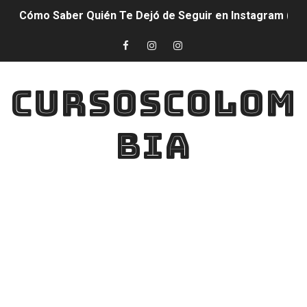
Cómo Saber Quién Te Dejó de Seguir en Instagram (M
¡¡COMO GANAR MUCHOS Diamantes Con Esta Nueva F
QUE ES SON LOS GENERADORES DE SKINS PARA COMO 
CURSOSCOLOM
GANA DIAMANTES SORTEO PARTICIPA POR MUCHOS DI
BIA
DESCARGA ESTA APP Logra AUMENTAR EL DPI DE TU CE
DIAMANTES GRATIS Así podrás conseguir hasta 5000 D
Descarga Ya!! YA NO SE TE SUBIRÁ MAS EL PING PARA
DESCARGA YA!! CON ESTA APLICACIÓN PODRÁS AUMEN
CÓDIGOS GRATIS Para Free Fire - Todos Los Códigos 
POR FIN DESCARGA YA!! LA MEJOR Sensibilidad Para FR