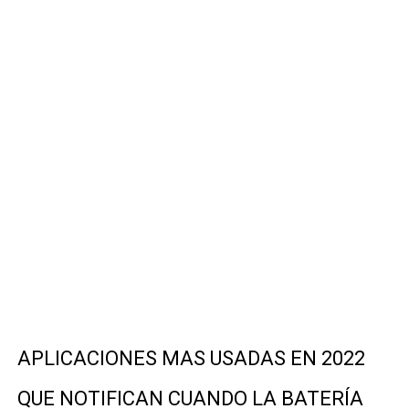
APPS DE TECLADOS LED NEON MAS UTILIZADAS CELU
ELIMINA OBJETOS Y SUJETOS INDESEADOS DE TUS FO
APP PARA VER RESULTADOS DEPORTIVOS EN VIVO DE
WiFi Map 2026: Encuentra WiFi Gratis y Ahorra Datos M
Guía 2026: Cómo Tener WhatsApp con Estética iPhone 
APLICACIONES MAS USADAS EN 2022
QUE NOTIFICAN CUANDO LA BATERÍA